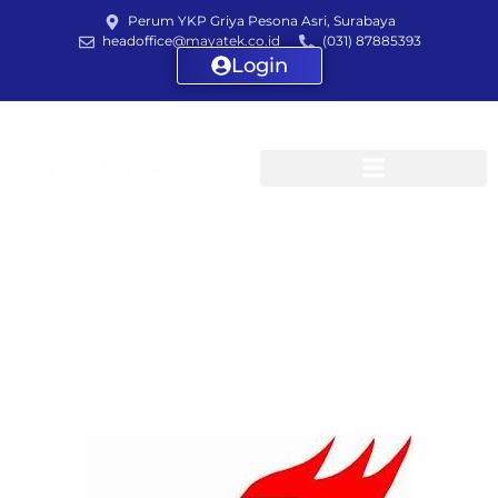
Perum YKP Griya Pesona Asri, Surabaya
headoffice@mayatek.co.id
(031) 87885393
Login
Customers